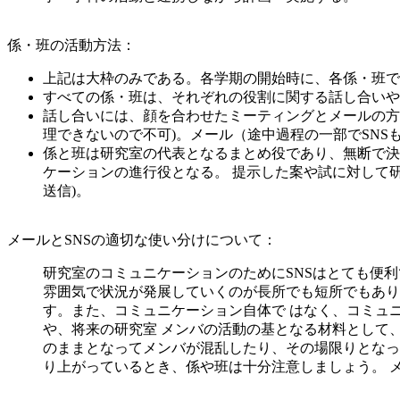
係・班の活動方法：
上記は大枠のみである。各学期の開始時に、各係・班で
すべての係・班は、それぞれの役割に関する話し合いや
話し合いには、顔を合わせたミーティングとメールの方
理できないので不可)。メール（途中過程の一部でSNS
係と班は研究室の代表となるまとめ役であり、無断で決
ケーションの進行役となる。 提示した案や試に対して研
送信)。
メールとSNSの適切な使い分けについて：
研究室のコミュニケーションのためにSNSはとても便利
雰囲気で状況が発展していくのが長所でも短所でもあり
す。また、コミュニケーション自体で はなく、コミュ
や、将来の研究室 メンバの活動の基となる材料として、
のままとなってメンバが混乱したり、その場限りとなっ
り上がっているとき、係や班は十分注意しましょう。 