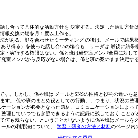
話し合って具体的な活動方針を 決定する。決定した活動方針は
情報交換の場を月１度以上作る。
法がある。顔を合わせたミーティング の後は、メールで結果概
もあり得る）を使った話し合いの場合も、リーダは 最後に結果概
定・実行する権限はない。係と班は研究室メンバ全員に対して
究室メンバから反応がない場合は、係と班の案のまま決定するこ
です。しかし、係や班は メールとSNSの性格と役割の違いを意
ます。 係や班のまとめ役としての行動、、つまり、状況の整理
ニケーションが必要となった題材、コミュニケーションによって
整理していつでも参照できるように記録に残しておく ことがと
て何も残らない、ということが ないように係や班はメールを必
メールの利用法について、
学習・研究の方法と材料
のページ内
研究室内の委員